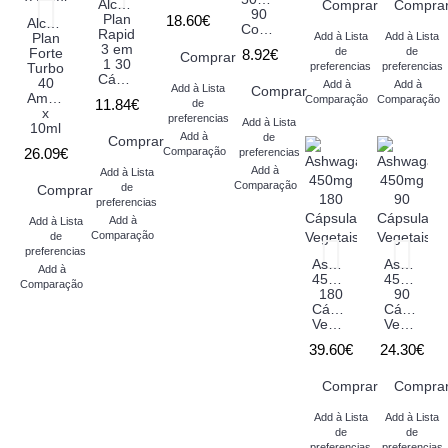
Alcachofra
Comprar
Compra
90
Plan
18.60€
Alcachofra
Comprimidos
Rapid
Plan
Add à Lista
Add à Lista
3 em
Forte
de
de
8.92€
Comprar
1 30
Turbo
preferencias
preferencias
Cápsulas
40
Add à
Add à
Add à Lista
Comprar
Ampolas
Comparação
Comparação
11.84€
de
x
preferencias
Add à Lista
10ml
Add à
de
Comprar
26.09€
Comparação
preferencias
Add à
Add à Lista
Comparação
de
Comprar
preferencias
Add à
Add à Lista
Comparação
de
preferencias
Ashwagandha
Ashwaga
Add à
450mg
450mg
Comparação
180
90
Cápsulas
Cápsulas
Vegetais
Vegetais
39.60€
24.30€
Comprar
Compra
Add à Lista
Add à Lista
de
de
preferencias
preferencias