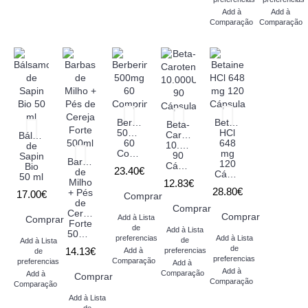
Add à
Add à
Comparação
Comparação
Berberina
Betaine
Beta-
500mg
HCl
Caroteno
Bálsamo
60
648
10.000UI
de
Comprimidos
mg
90
Sapin
Barbas
120
Cápsulas
Bio
23.40€
de
Cápsulas
50 ml
Milho
12.83€
28.80€
+ Pés
17.00€
Comprar
de
Comprar
Cereja
Comprar
Add à Lista
Comprar
Forte
de
Add à Lista
500ml
preferencias
Add à Lista
de
Add à Lista
de
14.13€
Add à
preferencias
de
preferencias
Comparação
preferencias
Add à
Add à
Comparação
Add à
Comprar
Comparação
Comparação
Add à Lista