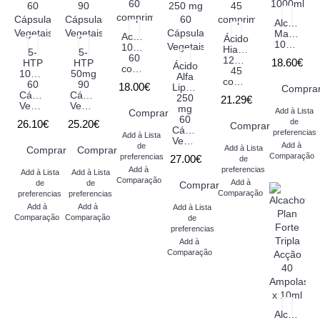
Alcachofr
MaxiPlus
Acerola
Ácido
1000ml
1000mg
Hialurónico
5-
5-
60
120mg
18.60€
HTP
HTP
Ácido
comprimidos
45
100mg
50mg
Alfa
comprimidos
60
90
18.00€
Lipóico
Compra
Cápsulas
Cápsulas
250
21.29€
Vegetais
Vegetais
mg
Add à Lista
Comprar
60
de
26.10€
25.20€
Comprar
Cápsulas
preferencias
Add à Lista
Vegetais
Add à
de
Add à Lista
Comprar
Comprar
Comparação
preferencias
27.00€
de
Add à
preferencias
Add à Lista
Add à Lista
Comparação
Add à
de
de
Comprar
Comparação
preferencias
preferencias
Add à
Add à
Add à Lista
Comparação
Comparação
de
preferencias
Add à
Comparação
Alcachofr