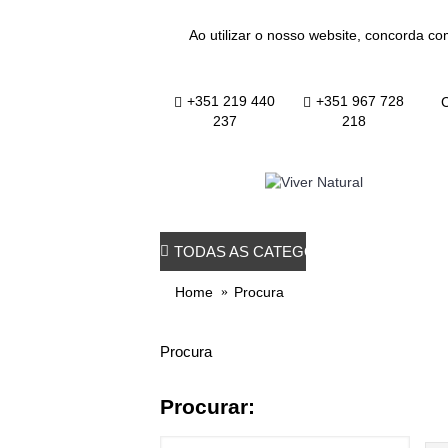
Ao utilizar o nosso website, concorda co
+351 219 440
+351 967 728
C
237
218
TODAS AS CATEGORIAS
TODOS OS PRO
Home
Procura
Procura
Procurar: