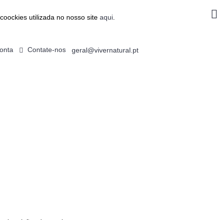
coockies utilizada no nosso site
aqui
.
onta
Contate-nos
geral@vivernatural.pt
0 produto(s) - 0.00€
ALIMENTAÇÃO
EMAGRECIMENTO