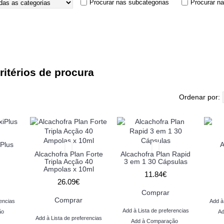
Procurar nas subcategorias
Procurar n
itérios de procura
Ordenar por:
iPlus
A
Alcachofra Plan Forte
Alcachofra Plan Rapid
Tripla Acção 40
3 em 1 30 Cápsulas
Ampolas x 10ml
11.84€
26.09€
Comprar
Comprar
encias
Add à
Add à Lista de preferencias
ão
Ad
Add à Lista de preferencias
Add à Comparação