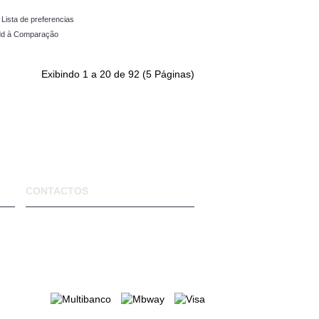
 Lista de preferencias
d à Comparação
Exibindo 1 a 20 de 92 (5 Páginas)
CONTACTOS
VIVER NATURAL
Rua Bento de Jesus Caraça, 65 A
1885-017 Moscavide
Portugal