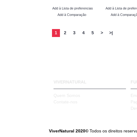
Add à Lista de preferencias
Add à Lista de prefer
Add à Comparação
Add à Comparaç
1
2
3
4
5
>
>|
VIVERNATURAL
FU
Quem Somos
En
Contate-nos
Pa
De
ViverNatural 2020©
Todos os direitos reser