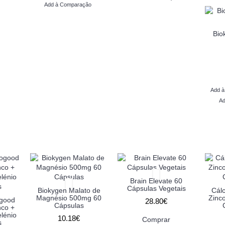
Add à Comparação
Bio
Add à
Ad
Brain Elevate 60
Cápsulas Vegetais
Biokygen Malato de
Cálc
Magnésio 500mg 60
Zinc
ogood
28.80€
Cápsulas
nco +
lénio
10.18€
Comprar
s