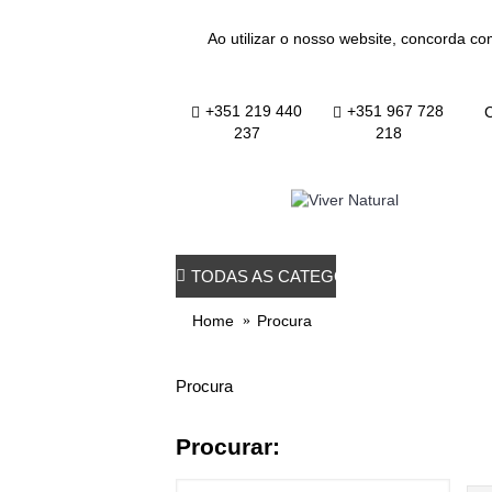
Ao utilizar o nosso website, concorda co
+351 219 440
+351 967 728
C
237
218
TODAS AS CATEGORIAS
TODOS OS PRO
Home
Procura
Procura
Procurar: