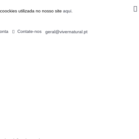
coockies utilizada no nosso site
aqui
.
onta
Contate-nos
geral@vivernatural.pt
0 produto(s) - 0.00€
ALIMENTAÇÃO
EMAGRECIMENTO