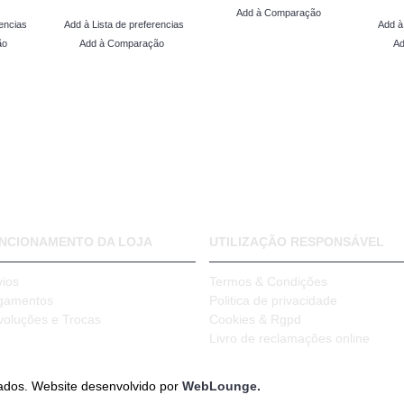
Add à Comparação
encias
Add à Lista de preferencias
Add à
ão
Add à Comparação
Ad
NCIONAMENTO DA LOJA
UTILIZAÇÃO RESPONSÁVEL
vios
Termos & Condições
gamentos
Politica de privacidade
voluções e Trocas
Cookies & Rgpd
Livro de reclamações online
vados. Website desenvolvido por
WebLounge.