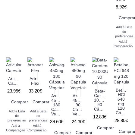
8.92€
Compra
Add à Lista
de
preferencias
Add à
Comparação
Articular
Artronat
Cannabis
Flex
Betaine
23.95€
33.20€
Beta-
HCl
Caroteno
Ashwagandha
Ashwagandha
648
10.000UI
450mg
450mg
Comprar
Comprar
mg
90
180
90
120
Cápsulas
Cápsulas
Cápsulas
Add à Lista
Add à Lista
Cápsulas
Vegetais
Vegetais
de
de
12.83€
28.80€
preferencias
preferencias
39.60€
24.30€
Add à
Add à
Comprar
Comparação
Comparação
Compra
Comprar
Comprar