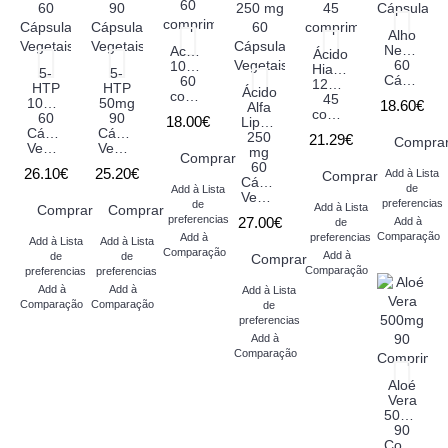
Alho
Negro
Acerola
Ácido
60
1000mg
Hialurónico
5-
5-
Cápsulas
60
120mg
HTP
HTP
Ácido
comprimidos
45
100mg
50mg
18.60€
Alfa
comprimidos
60
90
18.00€
Lipóico
Cápsulas
Cápsulas
250
21.29€
Compra
Vegetais
Vegetais
mg
Comprar
60
26.10€
25.20€
Add à Lista
Comprar
Cápsulas
de
Add à Lista
Vegetais
preferencias
de
Add à Lista
Comprar
Comprar
preferencias
27.00€
Add à
de
Comparação
Add à
preferencias
Add à Lista
Add à Lista
Comparação
Add à
de
de
Comprar
Comparação
preferencias
preferencias
Add à
Add à
Add à Lista
Comparação
Comparação
de
preferencias
Add à
Comparação
Aloé
Vera
500mg
90
Comprimidos