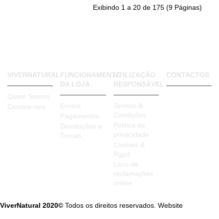
Exibindo 1 a 20 de 175 (9 Páginas)
VIVERNATURAL
FUNCIONAMENTO
UTILIZAÇÃO
CONTACTOS
DA LOJA
RESPONSÁVEL
VIVER
Quem Somos
NATURAL
Envios
Termos &
Contate-nos
Rua Bento
Condições
Pagamentos
de Jesus
Politica de
Caraça, 65 A
Devoluções e
privacidade
1885-017
Trocas
Moscavide
Cookies &
Portugal
Rgpd
Livro de
reclamações
online
ViverNatural 2020©
Todos os direitos reservados. Website