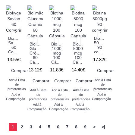
Biokygen
Biotina
Savlon
5000μg
Biolimão
Biotina
Biotina
60
90
Glucomanano
1000
5000
Comprimidos
comprimidos
Crómio
mcg
mcg
60
100
100
13.55€
17.82€
Cápsulas
Cápsulas
Cápsulas
13.12€
11.83€
14.40€
Comprar
Comprar
Add à Lista
Add à Lista
Comprar
Comprar
Comprar
de
de
preferencias
preferencias
Add à Lista
Add à Lista
Add à Lista
Add à
Add à
de
de
de
Comparação
Comparação
preferencias
preferencias
preferencias
Add à
Add à
Add à
Comparação
Comparação
Comparação
1
2
3
4
5
6
7
8
9
>
>|