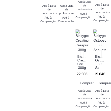
Add à Lista
Add à Lista
de
Add à Lista
Add à Lista
de
preferencias
de
de
preferencias
preferencias
preferencias
Add à
Add à
Comparação
Add à
Add à
Comparação
Comparação
Comparação
Biokygen
Biokygen
Creatina
Osteoseni
Creapure
30
300g
Saquetas
22.98€
19.64€
Comprar
Compra
Add à Lista
Add à Lista
de
de
preferencias
preferencias
Add à
Add à
Comparação
Comparação