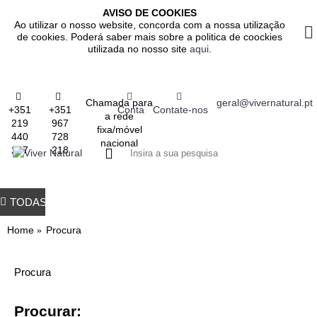
AVISO DE COOKIES
Ao utilizar o nosso website, concorda com a nossa utilização
de cookies. Poderá saber mais sobre a politica de coockies
utilizada no nosso site
aqui
.
Chamada para
geral@vivernatural.pt
+351
+351
Conta
Contate-nos
a rede
219
967
fixa/móvel
440
728
nacional
237
218
0 produto(s) - 0.
TODAS AS CATEGORIAS
TODOS OS PRODUTOS
GASTROINTESTINAL
IMUNITÁRIO
RESPIRATÓRIO
ALIMENTAÇÃO
EMAGRE
Home
Procura
Procura
Procurar: