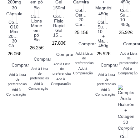
Collaforce
Collaforce
Osteo
Super
Cogumelo
Collaforce
20
10.000
Lions
Fisio
Coenzima
Collaforce
Carteiras
450g
Mane
Rapid
Q10
Super
em
Gel
Max
10.000
25.15€
25.92€
pó
150ml
200mg
+
Bio
30
Magnésio
17.80€
Comprar
Compra
Cápsulas
450g
26.25€
26.06€
25.92€
Add à Lista
Add à Lista
Comprar
de
de
Comprar
preferencias
preferencias
Add à Lista
Comprar
Comprar
Add à
Add à
Add à Lista
de
Comparação
Comparação
de
preferencias
Add à Lista
Add à Lista
preferencias
Add à
de
de
Add à
Comparação
preferencias
preferencias
Comparação
Add à
Add à
Comparação
Comparação
Complexo