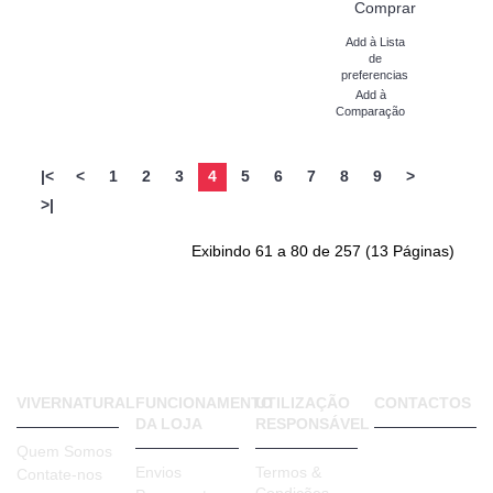
Comprar
Add à Lista
de
preferencias
Add à
Comparação
|<
<
1
2
3
4
5
6
7
8
9
>
>|
Exibindo 61 a 80 de 257 (13 Páginas)
VIVERNATURAL
FUNCIONAMENTO
UTILIZAÇÃO
CONTACTOS
DA LOJA
RESPONSÁVEL
VIVER
Quem Somos
NATURAL
Envios
Termos &
Contate-nos
Rua Bento