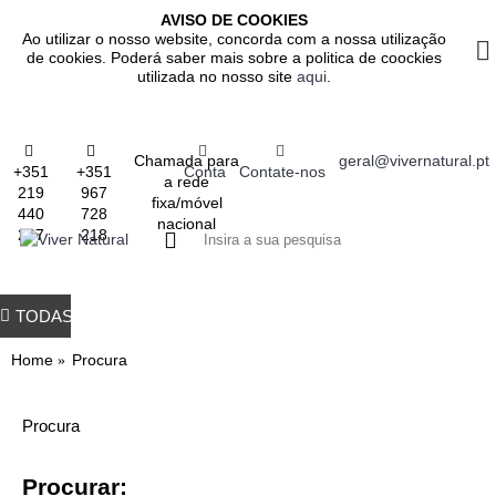
AVISO DE COOKIES
Ao utilizar o nosso website, concorda com a nossa utilização
de cookies. Poderá saber mais sobre a politica de coockies
utilizada no nosso site
aqui
.
Chamada para
geral@vivernatural.pt
+351
+351
Conta
Contate-nos
a rede
219
967
fixa/móvel
440
728
nacional
237
218
0 produto(s) - 0.
TODAS AS CATEGORIAS
TODOS OS PRODUTOS
GASTROINTESTINAL
IMUNITÁRIO
RESPIRATÓRIO
ALIMENTAÇÃO
EMAGRE
Home
Procura
Procura
Procurar: