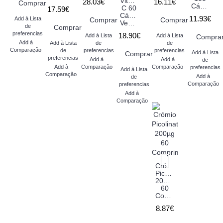
Vitamina
28.03€
16.11€
Comprar
Cápsulas
C 60
17.59€
Cápsulas
11.93€
Add à Lista
Comprar
Comprar
Vegetais
de
Comprar
preferencias
18.90€
Add à Lista
Add à Lista
Compra
Add à
Add à Lista
de
de
Comparação
de
preferencias
preferencias
Add à Lista
Comprar
preferencias
Add à
Add à
de
Add à
Comparação
Comparação
preferencias
Add à Lista
Comparação
Add à
de
Comparação
preferencias
Add à
Comparação
Crómio
Picolinato
200µg
60
Comprimidos
8.87€