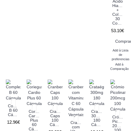
Ácido
Hialuróni
+
Colagénio
30
Comprimidos
53.10€
Compra
Add à Lista
de
preferencias
Add à
Comparação
Complexo
B 60
Coriegus
Cranberry
Crataégus
Cápsulas
Cardio
Caps
300mg
Crómio
Plus
100
180
Picolinato
12.96€
Cranberry
60
Cápsulas
Cápsulas
200mcg
com
Cápsulas
100