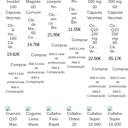
Clorela
em
Clorela
pó
em
Citrato
Bio
comprimidos
de
Choline
Coenzima
Coenzima
Bio
Magnésio
11.55€
&
Q10
Q10
60
Inositol
100
200
21.95€
Comprimidos
100
mg
mg
Comprar
Cápsulas
30
60
14.76€
Comprar
Vegetais
Cápsulas
Cápsulas
Add à Lista
Vegetais
Vegetais
de
19.62€
Add à Lista
Comprar
preferencias
22.50€
55.17€
de
Add à
preferencias
Add à Lista
Comprar
Comparação
Add à
de
Comprar
Compra
Comparação
preferencias
Add à Lista
Add à
de
Add à Lista
Add à Lista
Comparação
preferencias
de
de
preferencias
preferencias
Add à
Comparação
Add à
Add à
Comparação
Comparação