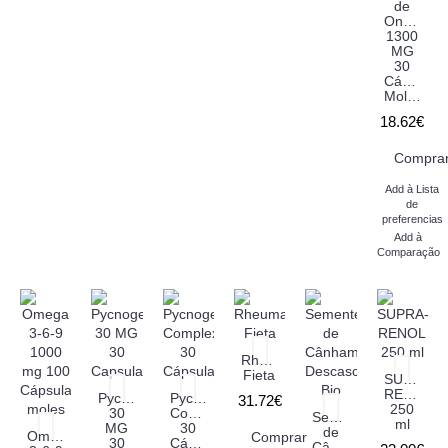
de
Onagra
1300
MG
30
Cápsulas
Moles
18.62€
Compra
Add à Lista
de
preferencias
Add à
Comparação
Rheuma
Fieta
SUPRA-
RENOL
Pycnogenol
Pycnogenol
31.72€
250
30
Complex
Sementes
ml
MG
30
de
Omega
Comprar
30
Cápsulas
Cânhamo