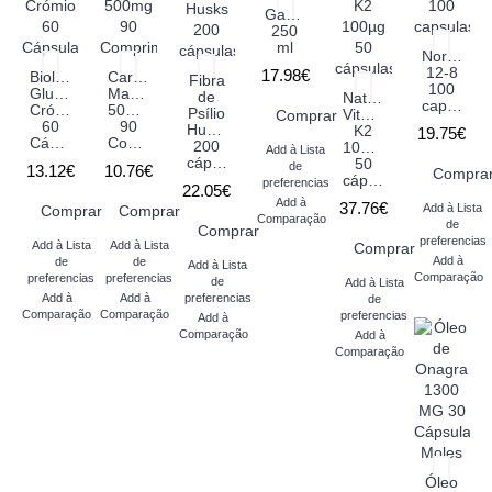
Gastomac
250
ml
Normaten
12-8
17.98€
Biolimão
Cardo
Fibra
100
Glucomanano
Mariano
de
Natural
capsulas
Crómio
500mg
Psílio
Vitamin
Comprar
60
90
Husks
K2
19.75€
Cápsulas
Comprimidos
200
100µg
Add à Lista
cápsulas
50
de
13.12€
10.76€
Compra
cápsulas
preferencias
22.05€
Add à
37.76€
Add à Lista
Comprar
Comprar
Comparação
de
Comprar
preferencias
Add à Lista
Add à Lista
Comprar
Add à
de
de
Add à Lista
Comparação
preferencias
preferencias
de
Add à Lista
Add à
Add à
preferencias
de
Comparação
Comparação
preferencias
Add à
Comparação
Add à
Comparação
Óleo