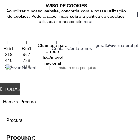
AVISO DE COOKIES
Ao utilizar o nosso website, concorda com a nossa utilização
de cookies. Poderá saber mais sobre a politica de coockies
utilizada no nosso site
aqui
.
Chamada para
geral@vivernatural.pt
+351
+351
Conta
Contate-nos
a rede
219
967
fixa/móvel
440
728
nacional
237
218
0 produto(s) - 0.
TODAS AS CATEGORIAS
TODOS OS PRODUTOS
GASTROINTESTINAL
IMUNITÁRIO
RESPIRATÓRIO
ALIMENTAÇÃO
EMAGRE
Home
Procura
Procura
Procurar: