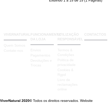
Exibindo 1 a 15 de 15 (1 Páginas)
VIVERNATURAL
FUNCIONAMENTO
UTILIZAÇÃO
CONTACTOS
DA LOJA
RESPONSÁVEL
VIVER
Quem Somos
NATURAL
Envios
Termos &
Contate-nos
Rua Bento
Condições
Pagamentos
de Jesus
Politica de
Caraça, 65 A
Devoluções e
privacidade
1885-017
Trocas
Moscavide
Cookies &
Portugal
Rgpd
Livro de
reclamações
online
ViverNatural 2020©
Todos os direitos reservados. Website