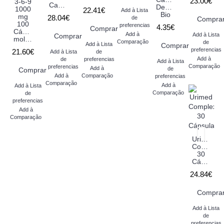
23.00€
3-6-9
Capsulas
Descascadas
1000
22.41€
Add à Lista
Bio
mg
28.04€
de
Compra
100
preferencias
4.35€
Comprar
Cápsulas
Add à
Add à Lista
Comprar
moles
Comparação
de
Add à Lista
Comprar
preferencias
21.60€
Add à Lista
de
Add à
de
preferencias
Add à Lista
Comparação
preferencias
Add à
de
Comprar
Add à
Comparação
preferencias
Comparação
Add à
Add à Lista
Comparação
de
preferencias
Add à
Comparação
Urimed
Complex
30
Cápsulas
24.84€
Compra
Add à Lista
de
preferencias