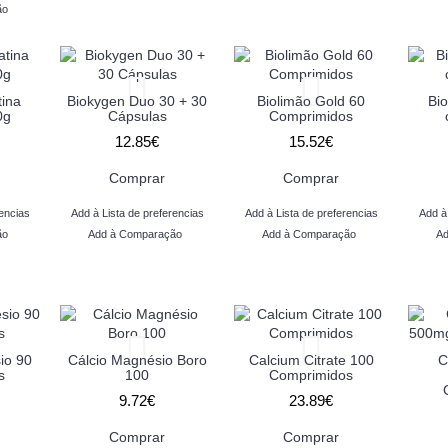
ão
tina
Biokygen Duo 30 + 30
Biolimão Gold 60
Bio
0g
Cápsulas
Comprimidos
12.85€
15.52€
Comprar
Comprar
encias
Add à Lista de preferencias
Add à Lista de preferencias
Add à
ão
Add à Comparação
Add à Comparação
Ad
io 90
Cálcio Magnésio Boro
Calcium Citrate 100
C
s
100
Comprimidos
9.72€
23.89€
Comprar
Comprar