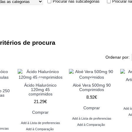
Procurar nas subcategorias
Procurar n
itérios de procura
Ordenar por:
Art
Ácido Hialurónico
Aloé Vera 500mg 90
120mg 45
Comprimidos
co 250
comprimidos
as
8.92€
21.29€
Comprar
Add à
Comprar
Ad
Add à Lista de preferencias
Add à Lista de preferencias
Add à Comparação
encias
Add à Comparação