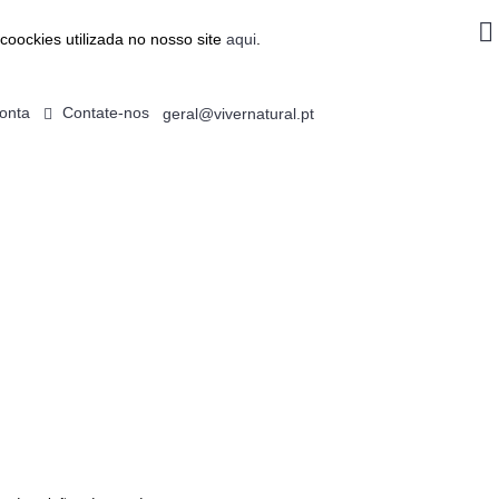
coockies utilizada no nosso site
aqui
.
onta
Contate-nos
geral@vivernatural.pt
0 produto(s) - 0.00€
ALIMENTAÇÃO
EMAGRECIMENTO