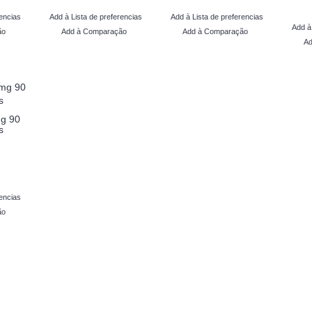
encias
Add à Lista de preferencias
Add à Lista de preferencias
Add à
ão
Add à Comparação
Add à Comparação
Ad
g 90
s
encias
ão