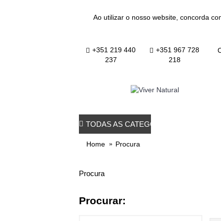
Ao utilizar o nosso website, concorda co
+351 219 440
+351 967 728
C
237
218
TODAS AS CATEGORIAS
TODOS OS PRO
Home
Procura
Procura
Procurar: