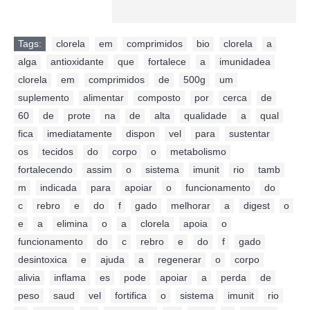
Tags:
clorela
,
em
,
comprimidos
,
bio
,
clorela
,
a
,
alga
,
antioxidante
,
que
,
fortalece
,
a
,
imunidadea
,
clorela
,
em
,
comprimidos
,
de
,
500g
,
um
,
suplemento
,
alimentar
,
composto
,
por
,
cerca
,
de
,
60
,
de
,
prote
,
na
,
de
,
alta
,
qualidade
,
a
,
qual
,
fica
,
imediatamente
,
dispon
,
vel
,
para
,
sustentar
,
os
,
tecidos
,
do
,
corpo
,
o
,
metabolismo
,
fortalecendo
,
assim
,
o
,
sistema
,
imunit
,
rio
,
tamb
,
m
,
indicada
,
para
,
apoiar
,
o
,
funcionamento
,
do
,
c
,
rebro
,
e
,
do
,
f
,
gado
,
melhorar
,
a
,
digest
,
o
,
e
,
a
,
elimina
,
o
,
a
,
clorela
,
apoia
,
o
,
funcionamento
,
do
,
c
,
rebro
,
e
,
do
,
f
,
gado
,
desintoxica
,
e
,
ajuda
,
a
,
regenerar
,
o
,
corpo
,
alivia
,
inflama
,
es
,
pode
,
apoiar
,
a
,
perda
,
de
,
peso
,
saud
,
vel
,
fortifica
,
o
,
sistema
,
imunit
,
rio
,