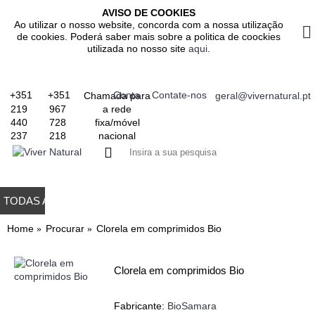
AVISO DE COOKIES
Ao utilizar o nosso website, concorda com a nossa utilização
de cookies. Poderá saber mais sobre a politica de coockies
utilizada no nosso site
aqui
.
+351
+351
Conta
Contate-nos
Chamada para
geral@vivernatural.pt
a rede
219
967
fixa/móvel
440
728
nacional
237
218
0 produto(s) - 0.
TODAS AS CATEGORIAS
TODOS OS PRODUTOS
GASTROINTESTINAL
IMUNITÁRIO
RESPIRATÓRIO
ALIMENTAÇÃO
EMAGRE
Home
Procurar
Clorela em comprimidos Bio
Clorela em comprimidos Bio
Fabricante:
BioSamara