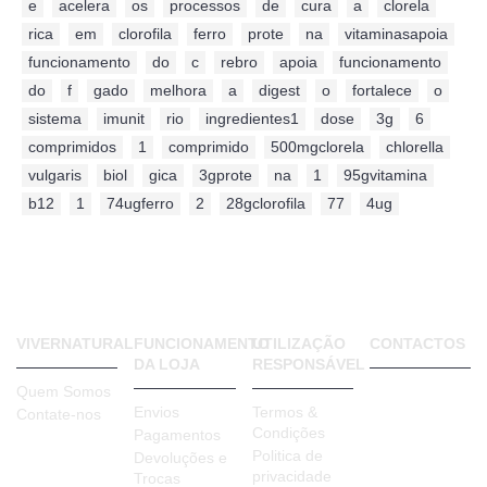
e
,
acelera
,
os
,
processos
,
de
,
cura
,
a
,
clorela
,
rica
,
em
,
clorofila
,
ferro
,
prote
,
na
,
vitaminasapoia
,
funcionamento
,
do
,
c
,
rebro
,
apoia
,
funcionamento
,
do
,
f
,
gado
,
melhora
,
a
,
digest
,
o
,
fortalece
,
o
,
sistema
,
imunit
,
rio
,
ingredientes1
,
dose
,
3g
,
6
,
comprimidos
,
1
,
comprimido
,
500mgclorela
,
chlorella
,
vulgaris
,
biol
,
gica
,
3gprote
,
na
,
1
,
95gvitamina
,
b12
,
1
,
74ugferro
,
2
,
28gclorofila
,
77
,
4ug
VIVERNATURAL
FUNCIONAMENTO
UTILIZAÇÃO
CONTACTOS
DA LOJA
RESPONSÁVEL
VIVER
Quem Somos
NATURAL
Envios
Termos &
Contate-nos
Rua Bento
Condições
Pagamentos
de Jesus
Politica de
Caraça, 65 A
Devoluções e
privacidade
1885-017
Trocas