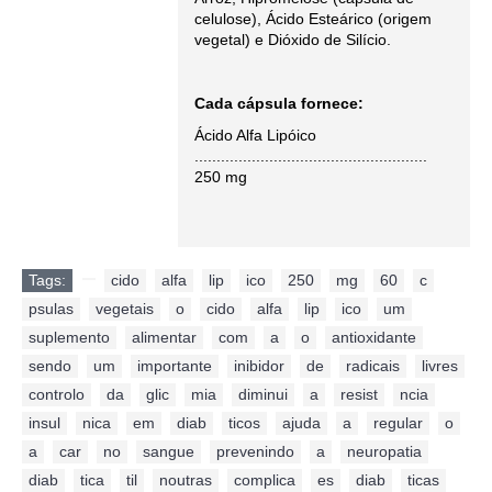
celulose), Ácido Esteárico (origem
vegetal) e Dióxido de Silício.
Cada cápsula fornece:
Ácido Alfa Lipóico
.....................................................
250 mg
Tags:
,
cido
,
alfa
,
lip
,
ico
,
250
,
mg
,
60
,
c
,
psulas
,
vegetais
,
o
,
cido
,
alfa
,
lip
,
ico
,
um
,
suplemento
,
alimentar
,
com
,
a
,
o
,
antioxidante
,
sendo
,
um
,
importante
,
inibidor
,
de
,
radicais
,
livres
,
controlo
,
da
,
glic
,
mia
,
diminui
,
a
,
resist
,
ncia
,
insul
,
nica
,
em
,
diab
,
ticos
,
ajuda
,
a
,
regular
,
o
,
a
,
car
,
no
,
sangue
,
prevenindo
,
a
,
neuropatia
,
diab
,
tica
,
til
,
noutras
,
complica
,
es
,
diab
,
ticas
,