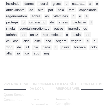
incluindo
,
danos
,
neurol
,
gicos
,
e
,
catarata
,
a
,
o
,
antioxidante
,
de
,
alta
,
pot
,
ncia
,
tem
,
capacidade
,
regeneradora
,
sobre
,
as
,
vitaminas
,
c
,
e
,
e
,
protege
,
o
,
organismo
,
do
,
stress
,
oxidativo
,
f
,
rmula
,
vegetalingredientes
,
outros
,
ingredientes
,
farinha
,
de
,
arroz
,
hipromelose
,
c
,
psula
,
de
,
celulose
,
cido
,
este
,
rico
,
origem
,
vegetal
,
e
,
di
,
xido
,
de
,
sil
,
cio
,
cada
,
c
,
psula
,
fornece
,
cido
,
alfa
,
lip
,
ico
,
250
,
mg
VIVERNATURAL
FUNCIONAMENTO
UTILIZAÇÃO
CONTACTOS
DA LOJA
RESPONSÁVEL
VIVER
Quem Somos
NATURAL
Envios
Termos &
Contate-nos
Rua Bento
Condições
Pagamentos
de Jesus