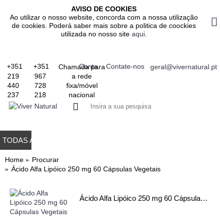
AVISO DE COOKIES
Ao utilizar o nosso website, concorda com a nossa utilização
de cookies. Poderá saber mais sobre a politica de coockies
utilizada no nosso site
aqui
.
+351
+351
Conta
Contate-nos
Chamada para
geral@vivernatural.pt
a rede
219
967
fixa/móvel
440
728
nacional
237
218
0 produto(s) - 0.
TODAS AS CATEGORIAS
TODOS OS PRODUTOS
GASTROINTESTINAL
IMUNITÁRIO
RESPIRATÓRIO
ALIMENTAÇÃO
EMAGRE
Home
Procurar
Ácido Alfa Lipóico 250 mg 60 Cápsulas Vegetais
Ácido Alfa Lipóico 250 mg 60 Cápsulas Vegetais