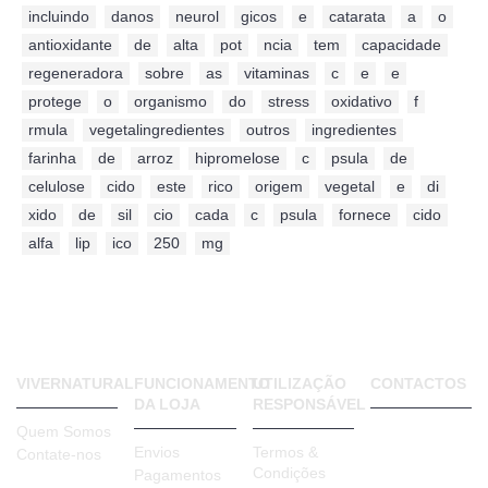
incluindo
,
danos
,
neurol
,
gicos
,
e
,
catarata
,
a
,
o
,
antioxidante
,
de
,
alta
,
pot
,
ncia
,
tem
,
capacidade
,
regeneradora
,
sobre
,
as
,
vitaminas
,
c
,
e
,
e
,
protege
,
o
,
organismo
,
do
,
stress
,
oxidativo
,
f
,
rmula
,
vegetalingredientes
,
outros
,
ingredientes
,
farinha
,
de
,
arroz
,
hipromelose
,
c
,
psula
,
de
,
celulose
,
cido
,
este
,
rico
,
origem
,
vegetal
,
e
,
di
,
xido
,
de
,
sil
,
cio
,
cada
,
c
,
psula
,
fornece
,
cido
,
alfa
,
lip
,
ico
,
250
,
mg
VIVERNATURAL
FUNCIONAMENTO
UTILIZAÇÃO
CONTACTOS
DA LOJA
RESPONSÁVEL
VIVER
Quem Somos
NATURAL
Envios
Termos &
Contate-nos
Rua Bento
Condições
Pagamentos
de Jesus