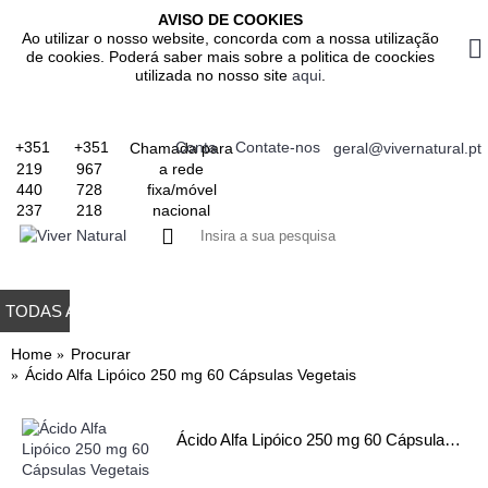
AVISO DE COOKIES
Ao utilizar o nosso website, concorda com a nossa utilização
de cookies. Poderá saber mais sobre a politica de coockies
utilizada no nosso site
aqui
.
+351
+351
Conta
Contate-nos
Chamada para
geral@vivernatural.pt
a rede
219
967
fixa/móvel
440
728
nacional
237
218
0 produto(s) - 0.
TODAS AS CATEGORIAS
TODOS OS PRODUTOS
GASTROINTESTINAL
IMUNITÁRIO
RESPIRATÓRIO
ALIMENTAÇÃO
EMAGRE
Home
Procurar
Ácido Alfa Lipóico 250 mg 60 Cápsulas Vegetais
Ácido Alfa Lipóico 250 mg 60 Cápsulas Vegetais