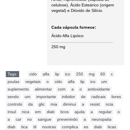
celulose), Ácido Esteárico (origem
vegetal) e Dióxido de Silício.
Cada cápsula fornece:
Ácido Alfa Lipóico
.....................................................
250 mg
Tags:
,
cido
,
alfa
,
lip
,
ico
,
250
,
mg
,
60
,
c
,
psulas
,
vegetais
,
o
,
cido
,
alfa
,
lip
,
ico
,
um
,
suplemento
,
alimentar
,
com
,
a
,
o
,
antioxidante
,
sendo
,
um
,
importante
,
inibidor
,
de
,
radicais
,
livres
,
controlo
,
da
,
glic
,
mia
,
diminui
,
a
,
resist
,
ncia
,
insul
,
nica
,
em
,
diab
,
ticos
,
ajuda
,
a
,
regular
,
o
,
a
,
car
,
no
,
sangue
,
prevenindo
,
a
,
neuropatia
,
diab
,
tica
,
til
,
noutras
,
complica
,
es
,
diab
,
ticas
,