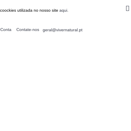
coockies utilizada no nosso site
aqui
.
Conta
Contate-nos
geral@vivernatural.pt
0 produto(s) - 0.00€
ALIMENTAÇÃO
EMAGRECIMENTO