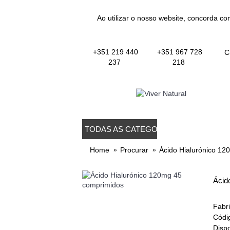
Ao utilizar o nosso website, concorda co
+351 219 440
+351 967 728
C
237
218
TODAS AS CATEGORIAS
TODOS OS PROD
Home
Procurar
Ácido Hialurónico 1
Ácid
Fabr
Códi
Dispo