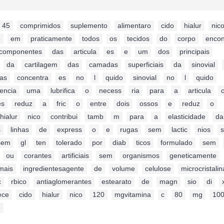
45
,
comprimidos
,
suplemento
,
alimentaro
,
cido
,
hialur
,
nic
e
,
em
,
praticamente
,
todos
,
os
,
tecidos
,
do
,
corpo
,
encon
componentes
,
das
,
articula
,
es
,
e
,
um
,
dos
,
principais
,
,
da
,
cartilagem
,
das
,
camadas
,
superficiais
,
da
,
sinovial
,
as
,
concentra
,
es
,
no
,
l
,
quido
,
sinovial
,
no
,
l
,
quido
,
encia
,
uma
,
lubrifica
,
o
,
necess
,
ria
,
para
,
a
,
articula
,
es
,
reduz
,
a
,
fric
,
o
,
entre
,
dois
,
ossos
,
e
,
reduz
,
o
,
hialur
,
nico
,
contribui
,
tamb
,
m
,
para
,
a
,
elasticidade
,
da
s
,
linhas
,
de
,
express
,
o
,
e
,
rugas
,
sem
,
lactic
,
nios
,
sem
,
gl
,
ten
,
tolerado
,
por
,
diab
,
ticos
,
formulado
,
sem
,
,
ou
,
corantes
,
artificiais
,
sem
,
organismos
,
geneticamente
,
mais
,
ingredientesagente
,
de
,
volume
,
celulose
,
microcristalin
c
,
rbico
,
antiaglomerantes
,
estearato
,
de
,
magn
,
sio
,
di
,
ece
,
cido
,
hialur
,
nico
,
120
,
mgvitamina
,
c
,
80
,
mg
,
10
e