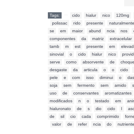
Tags:
,
cido
,
hialur
,
nico
,
120mg
,
,
polissac
,
rido
,
presente
,
naturalment
se
,
em
,
maior
,
abund
,
ncia
,
nos
,
componentes
,
da
,
matriz
,
extracelular
tamb
,
m
,
est
,
presente
,
em
,
elevad
sinovial
,
o
,
cido
,
hialur
,
nico
,
provid
serve
,
como
,
absorvente
,
de
,
choqu
desgaste
,
da
,
articula
,
o
,
o
,
cido
,
pele
,
e
,
com
,
isso
,
diminui
,
o
,
da
soja
,
sem
,
fermento
,
sem
,
amido
,
uso
,
de
,
conservantes
,
aromatizantes
modificados
,
n
,
o
,
testado
,
em
,
ani
hialuronato
,
de
,
s
,
dio
,
cido
,
l
,
as
de
,
sil
,
cio
,
cada
,
comprimido
,
forn
,
valor
,
de
,
refer
,
ncia
,
do
,
nutrient