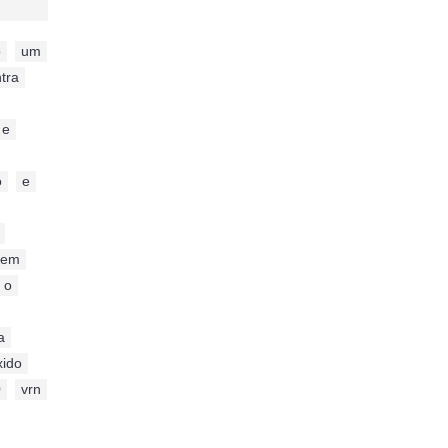
o
,
um
tra
,
e
,
o
,
e
,
,
sem
,
o
,
a
,
xido
,
0
,
vrn