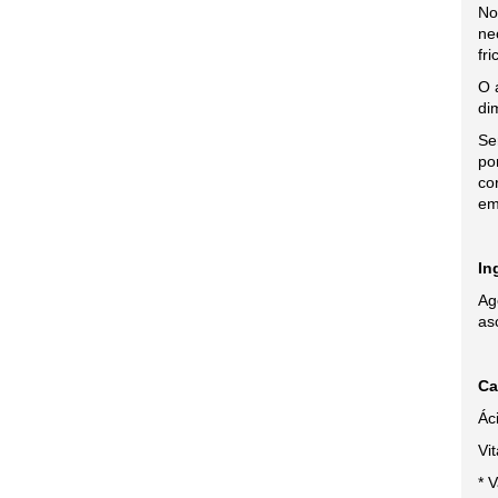
No
ne
fr
O 
di
Se
po
co
em
In
Ag
as
Ca
Áci
Vit
* 