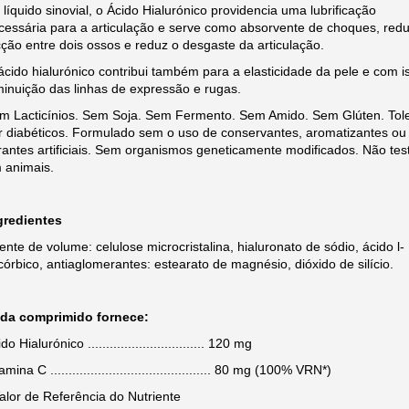
 líquido sinovial, o Ácido Hialurónico providencia uma lubrificação
cessária para a articulação e serve como absorvente de choques, red
icção entre dois ossos e reduz o desgaste da articulação.
ácido hialurónico contribui também para a elasticidade da pele e com i
minuição das linhas de expressão e rugas.
m Lacticínios. Sem Soja. Sem Fermento. Sem Amido. Sem Glúten. Tol
r diabéticos. Formulado sem o uso de conservantes, aromatizantes ou
rantes artificiais. Sem organismos geneticamente modificados. Não tes
 animais.
gredientes
ente de volume: celulose microcristalina, hialuronato de sódio, ácido l-
córbico, antiaglomerantes: estearato de magnésio, dióxido de silício.
da comprimido fornece:
do Hialurónico ................................ 120 mg
amina C ............................................ 80 mg (100% VRN*)
Valor de Referência do Nutriente