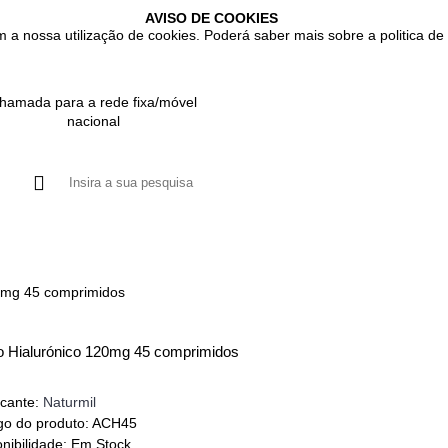
AVISO DE COOKIES
m a nossa utilização de cookies. Poderá saber mais sobre a politica de 
hamada para a rede fixa/móvel
nacional
UTOS
GASTROINTESTINAL
IMUNITÁRIO
RESPIRATÓRIO
20mg 45 comprimidos
o Hialurónico 120mg 45 comprimidos
icante:
Naturmil
go do produto:
ACH45
nibilidade:
Em Stock