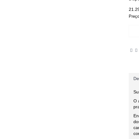
21.2
Preço
De
Su
O 
pr
En
do
ca
co