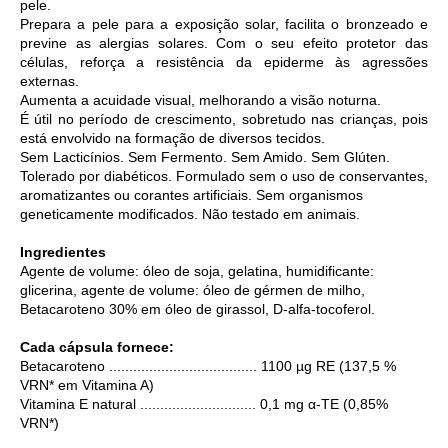
pele.
Prepara a pele para a exposição solar, facilita o bronzeado e
previne as alergias solares. Com o seu efeito protetor das
células, reforça a resistência da epiderme às agressões
externas.
Aumenta a acuidade visual, melhorando a visão noturna.
É útil no período de crescimento, sobretudo nas crianças, pois
está envolvido na formação de diversos tecidos.
Sem Lacticínios. Sem Fermento. Sem Amido. Sem Glúten.
Tolerado por diabéticos. Formulado sem o uso de conservantes,
aromatizantes ou corantes artificiais. Sem organismos
geneticamente modificados. Não testado em animais.
Ingredientes
Agente de volume: óleo de soja, gelatina, humidificante:
glicerina, agente de volume: óleo de gérmen de milho,
Betacaroteno 30% em óleo de girassol, D-alfa-tocoferol.
Cada cápsula fornece:
Betacaroteno ..................................... 1100 µg RE (137,5 %
VRN* em Vitamina A)
Vitamina E natural ............................. 0,1 mg α-TE (0,85%
VRN*)