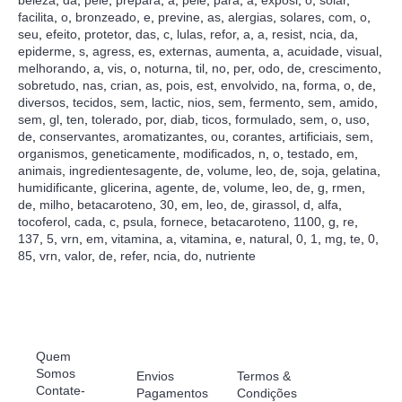
beleza
,
da
,
pele
,
prepara
,
a
,
pele
,
para
,
a
,
exposi
,
o
,
solar
,
facilita
,
o
,
bronzeado
,
e
,
previne
,
as
,
alergias
,
solares
,
com
,
o
,
seu
,
efeito
,
protetor
,
das
,
c
,
lulas
,
refor
,
a
,
a
,
resist
,
ncia
,
da
,
epiderme
,
s
,
agress
,
es
,
externas
,
aumenta
,
a
,
acuidade
,
visual
,
melhorando
,
a
,
vis
,
o
,
noturna
,
til
,
no
,
per
,
odo
,
de
,
crescimento
,
sobretudo
,
nas
,
crian
,
as
,
pois
,
est
,
envolvido
,
na
,
forma
,
o
,
de
,
diversos
,
tecidos
,
sem
,
lactic
,
nios
,
sem
,
fermento
,
sem
,
amido
,
sem
,
gl
,
ten
,
tolerado
,
por
,
diab
,
ticos
,
formulado
,
sem
,
o
,
uso
,
de
,
conservantes
,
aromatizantes
,
ou
,
corantes
,
artificiais
,
sem
,
organismos
,
geneticamente
,
modificados
,
n
,
o
,
testado
,
em
,
animais
,
ingredientesagente
,
de
,
volume
,
leo
,
de
,
soja
,
gelatina
,
humidificante
,
glicerina
,
agente
,
de
,
volume
,
leo
,
de
,
g
,
rmen
,
de
,
milho
,
betacaroteno
,
30
,
em
,
leo
,
de
,
girassol
,
d
,
alfa
,
tocoferol
,
cada
,
c
,
psula
,
fornece
,
betacaroteno
,
1100
,
g
,
re
,
137
,
5
,
vrn
,
em
,
vitamina
,
a
,
vitamina
,
e
,
natural
,
0
,
1
,
mg
,
te
,
0
,
85
,
vrn
,
valor
,
de
,
refer
,
ncia
,
do
,
nutriente
ViverNatural
Funcionamento
Utilização
Contactos
VIVER NATURAL
da Loja
Responsável
Quem
Rua Bento de
Somos
Envios
Termos &
Jesus Caraça, 65
Contate-
Pagamentos
Condições
A