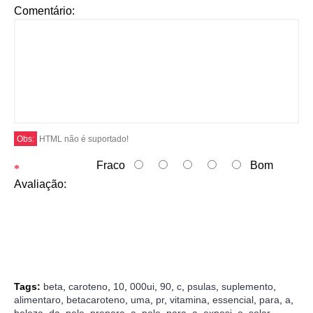
Comentário:
Obs:
HTML não é suportado!
Fraco
Bom
Avaliação:
Continuar
Tags:
beta
,
caroteno
,
10
,
000ui
,
90
,
c
,
psulas
,
suplemento
,
alimentaro
,
betacaroteno
,
uma
,
pr
,
vitamina
,
essencial
,
para
,
a
,