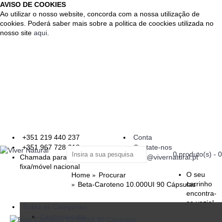
AVISO DE COOKIES
Ao utilizar o nosso website, concorda com a nossa utilização de
cookies. Poderá saber mais sobre a politica de coockies utilizada no
nosso site
aqui
.
+351 219 440 237
Conta
+351 967 728 218
Contate-nos
0 produto(s) - 
Chamada para a rede
geral@vivernatural.pt
fixa/móvel nacional
O seu
Home
Procurar
carrinho
Beta-Caroteno 10.000UI 90 Cápsulas
encontra-
se vazio!
Todas as Categorias
Cardiovascular