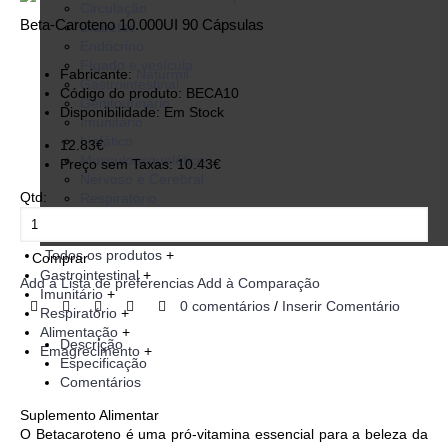
Circulação
Beta-Caroteno 10.000UI 90 Cápsulas
Diabetes
Endócrino
Fígado e vesícula
Fabricante:
Naturmil
Gastrointestinal
Código do produto:
BECA10
Genitourinário
Disponibilidade:
Em Stock
Imunitário
Linfático
12.83€
Musculoesquelético
Preço sem Taxas: 10.43€
Nervoso e Cerebral
Qtd:
Respiratório
Visão
+
Todos os produtos
+
Comprar
Gastrointestinal
+
Add à Lista de preferencias
Add à Comparação
Imunitário
+
0 comentários
/
Inserir Comentário
Respiratório
+
Alimentação
+
Descrição
Emagrecimento
+
Especificação
Comentários
Suplemento Alimentar
O Betacaroteno é uma pró-vitamina essencial para a beleza da