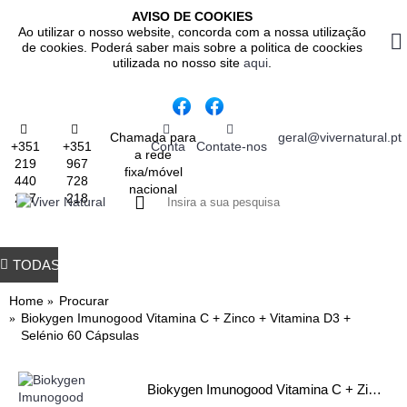
AVISO DE COOKIES
Ao utilizar o nosso website, concorda com a nossa utilização
de cookies. Poderá saber mais sobre a politica de coockies
utilizada no nosso site
aqui
.
Chamada para
geral@vivernatural.pt
+351
+351
Conta
Contate-nos
a rede
219
967
fixa/móvel
440
728
nacional
237
218
0 produto(s) - 0.
TODAS AS CATEGORIAS
TODOS OS PRODUTOS
GASTROINTESTINAL
IMUNITÁRIO
RESPIRATÓRIO
ALIMENTAÇÃO
EMAGRE
Home
Procurar
Biokygen Imunogood Vitamina C + Zinco + Vitamina D3 +
Selénio 60 Cápsulas
Biokygen Imunogood Vitamina C + Zinco + Vitamina D3 + Selénio 60 Cápsulas