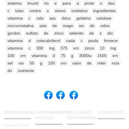
sistema
,
imunit
,
rio
,
e
,
para
,
a
,
prote
,
o
,
das
,
c
,
lulas
,
contra
,
o
,
stress
,
oxidativo
,
ingredientes
,
vitamina
,
c
,
cido
,
asc
,
rbico
,
gelatina
,
celulose
,
microcristalina
,
sais
,
de
,
magn
,
sio
,
de
,
cidos
,
gordos
,
sulfato
,
de
,
zinco
,
selenito
,
de
,
s
,
dio
,
vitamina
,
d
,
colecalciferol
,
cada
,
c
,
psula
,
fornece
,
vitamina
,
c
,
300
,
mg
,
375
,
vrn
,
zinco
,
10
,
mg
,
100
,
vrn
,
vitamina
,
d
,
75
,
g
,
3000iu
,
1500
,
vrn
,
sel
,
nio
,
55
,
g
,
100
,
vrn
,
valor
,
de
,
refer
,
ncia
,
do
,
nutriente
,
VIVERNATURAL
FUNCIONAMENTO
UTILIZAÇÃO
CONTACTOS
DA LOJA
RESPONSÁVEL
VIVER
Quem Somos
NATURAL