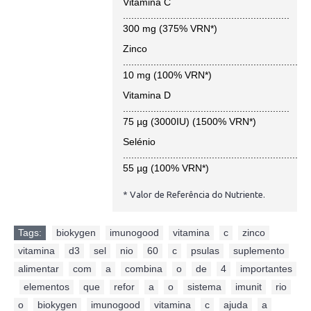
Vitamina C
............................................................
300 mg (375% VRN*)
Zinco
...................................................................
10 mg (100% VRN*)
Vitamina D
............................................................
75 µg (3000IU) (1500% VRN*)
Selénio
..................................................................
55 µg (100% VRN*)
* Valor de Referência do Nutriente.
Tags:
biokygen
,
imunogood
,
vitamina
,
c
,
zinco
,
vitamina
,
d3
,
sel
,
nio
,
60
,
c
,
psulas
,
suplemento
,
alimentar
,
com
,
a
,
combina
,
o
,
de
,
4
,
importantes
,
elementos
,
que
,
refor
,
a
,
o
,
sistema
,
imunit
,
rio
,
o
,
biokygen
,
imunogood
,
vitamina
,
c
,
ajuda
,
a
,