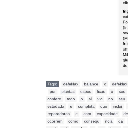
el
In
ex
Fo
(5
se
(M
fr
of
Mi
gl
de
Tags:
defeklax
,
balance
,
o
,
defeklax
,
por
,
plantas
,
espec
,
ficas
,
o
,
seu
confere
,
todo
,
o
,
al
,
vio
,
no
,
seu
estudada
,
e
,
completa
,
que
,
inclui
,
reparadoras
,
e
,
com
,
capacidade
,
de
ocorrem
,
como
,
consequ
,
ncia
,
da
,