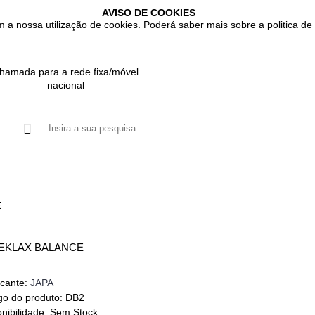
AVISO DE COOKIES
m a nossa utilização de cookies. Poderá saber mais sobre a politica de 
hamada para a rede fixa/móvel
nacional
UTOS
GASTROINTESTINAL
IMUNITÁRIO
RESPIRATÓRIO
E
EKLAX BALANCE
icante:
JAPA
go do produto:
DB2
nibilidade:
Sem Stock