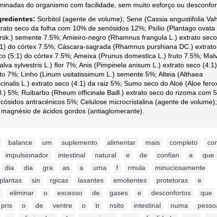
iminadas do organismo com facilidade, sem muito esforço ou desconfor
gredientes:
Sorbitol (agente de volume); Sene (Cassia angustifolia Vah
trato seco da folha com 10% de senósidos 12%; Psílio (Plantago ovata
rsk.) semente 7.5%; Amieiro-negro (Rhamnus frangula L.) extrato sec
:1) do córtex 7.5%; Cáscara-sagrada (Rhamnus purshiana DC.) extrato
co (5:1) do córtex 7.5%; Ameixa (Prunus domestica L.) fruto 7.5%; Mal
alva sylvestris L.) flor 7%; Anis (Pimpinela anisum L.) extrato seco (4:1
uto 7%; Linho (Linum usitatissimum L.) semente 5%; Alteia (Althaea
ficinalis L.) extrato seco (4:1) da raiz 5%; Sumo seco do Aloé (Aloe fero
ll.) 5%; Ruibarbo (Rheum officinale Baill.) extrato seco do rizoma com
ucósidos antracénicos 5%; Celulose microcristalina (agente de volume);
 magnésio de ácidos gordos (antiaglomerante).
,
balance
,
um
,
suplemento
,
alimentar
,
mais
,
completo
,
co
,
impulsionador
,
intestinal
,
natural
,
e
,
de
,
confian
,
a
,
que
,
dia
,
dia
,
gra
,
as
,
a
,
uma
,
f
,
rmula
,
minuciosamente
,
plantas
,
sin
,
rgicas
,
laxantes
,
emolientes
,
protetoras
,
e
,
,
eliminar
,
o
,
excesso
,
de
,
gases
,
e
,
desconfortos
,
que
,
pris
,
o
,
de
,
ventre
,
o
,
tr
,
nsito
,
intestinal
,
numa
,
pesso