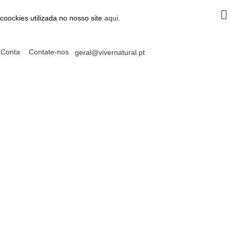
coockies utilizada no nosso site
aqui
.
Conta
Contate-nos
geral@vivernatural.pt
0 produto(s) - 0.00€
ALIMENTAÇÃO
EMAGRECIMENTO