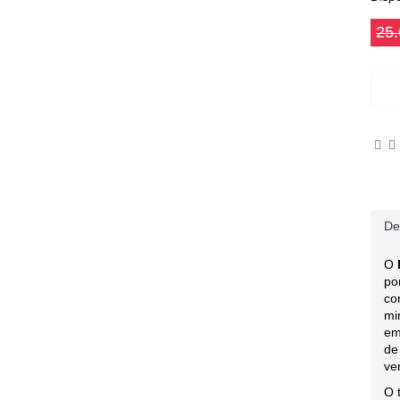
25
De
O
po
co
mi
em
de
ve
O 