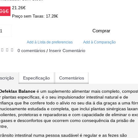
21.26€
.01€
Preço sem Taxas: 17.28€
Comprar
Add à Lista de preferencias
Add à Comparação
0 comentários
Inserir Comentário
/
scrição
Especificação
Comentários
Defeklax Balance
é um suplemento alimentar mais completo, compos
r plantas específicas, é o seu impulsionador intestinal natural e de
nfiança que lhe confere todo o alívio no seu dia á dia graças a uma fó
nuciosamente estudada e completa, que inclui plantas sinérgicas laxan
olientes, protetoras e reparadoras e com capacidade de eliminar o ex
 gases e desconfortos que ocorrem como consequência da prisão de
ntre,
trânsito intestinal numa pessoa saudável é regular e as fezes são