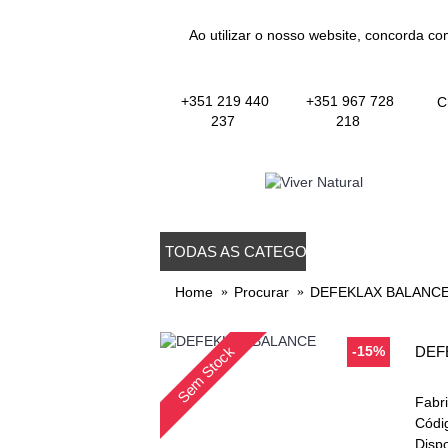
Ao utilizar o nosso website, concorda co
+351 219 440
+351 967 728
C
237
218
TODAS AS CATEGORIAS
TODOS OS PROD
Home
Procurar
DEFEKLAX BALANC
Sem Stock
-15%
DEF
Fabr
Códi
Dispo