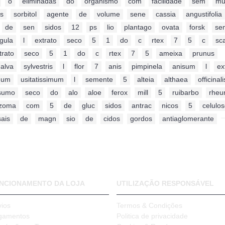
,
o
,
eliminadas
,
do
,
organismo
,
com
,
facilidade
,
sem
,
mu
es
,
sorbitol
,
agente
,
de
,
volume
,
sene
,
cassia
,
angustifolia
,
de
,
sen
,
sidos
,
12
,
ps
,
lio
,
plantago
,
ovata
,
forsk
,
se
gula
,
l
,
extrato
,
seco
,
5
,
1
,
do
,
c
,
rtex
,
7
,
5
,
c
,
sc
trato
,
seco
,
5
,
1
,
do
,
c
,
rtex
,
7
,
5
,
ameixa
,
prunus
,
alva
,
sylvestris
,
l
,
flor
,
7
,
anis
,
pimpinela
,
anisum
,
l
,
ex
inum
,
usitatissimum
,
l
,
semente
,
5
,
alteia
,
althaea
,
officinali
sumo
,
seco
,
do
,
alo
,
aloe
,
ferox
,
mill
,
5
,
ruibarbo
,
rhe
izoma
,
com
,
5
,
de
,
gluc
,
sidos
,
antrac
,
nicos
,
5
,
celulo
sais
,
de
,
magn
,
sio
,
de
,
cidos
,
gordos
,
antiaglomerante
,
NCIONAMENTO DA LOJA
UTILIZAÇÃO RESPONSÁVEL
vios
Termos & Condições
gamentos
Politica de privacidade