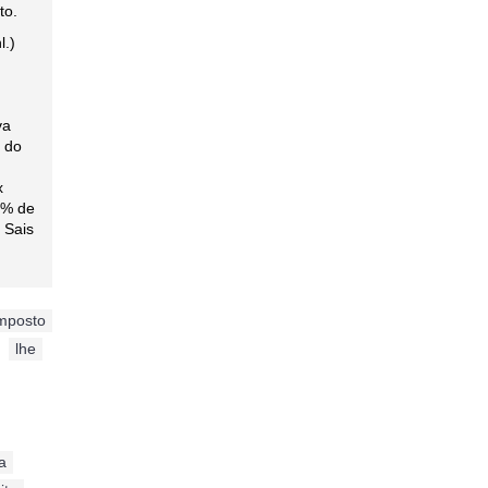
to.
l.)
o
va
) do
x
 5% de
 Sais
mposto
,
lhe
,
a
,