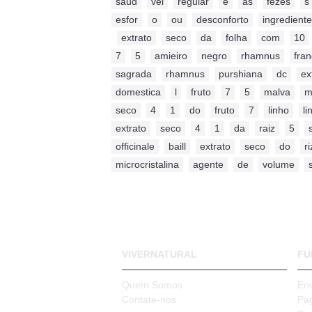
saud
,
vel
,
regular
,
e
,
as
,
fezes
,
s
esfor
,
o
,
ou
,
desconforto
,
ingredient
,
extrato
,
seco
,
da
,
folha
,
com
,
10
7
,
5
,
amieiro
,
negro
,
rhamnus
,
fran
sagrada
,
rhamnus
,
purshiana
,
dc
,
ex
domestica
,
l
,
fruto
,
7
,
5
,
malva
,
m
seco
,
4
,
1
,
do
,
fruto
,
7
,
linho
,
l
extrato
,
seco
,
4
,
1
,
da
,
raiz
,
5
,
officinale
,
baill
,
extrato
,
seco
,
do
,
r
microcristalina
,
agente
,
de
,
volume
,
VIVERNATURAL
FU
Quem Somos
En
Contate-nos
Pa