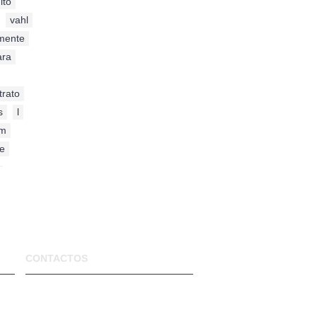
ito
,
,
vahl
mente
,
ara
,
trato
,
s
,
l
,
um
,
se
,
CONTACTOS
VIVER NATURAL
Rua Bento de Jesus Caraça, 65 A
1885-017 Moscavide