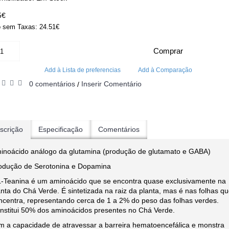
5€
 sem Taxas: 24.51€
Comprar
Add à Lista de preferencias
Add à Comparação
0 comentários
Inserir Comentário
/
scrição
Especificação
Comentários
inoácido análogo da glutamina (produção de glutamato e GABA)
odução de Serotonina e Dopamina
L-Teanina é um aminoácido que se encontra quase exclusivamente na
anta do Chá Verde. É sintetizada na raiz da planta, mas é nas folhas q
ncentra, representando cerca de 1 a 2% do peso das folhas verdes.
nstitui 50% dos aminoácidos presentes no Chá Verde.
m a capacidade de atravessar a barreira hematoencefálica e monstra