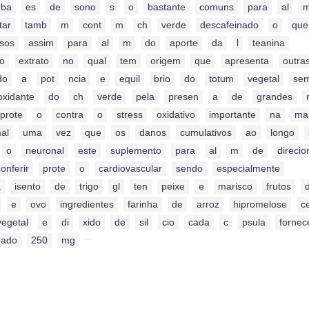
rba
,
es
,
de
,
sono
,
s
,
o
,
bastante
,
comuns
,
para
,
al
,
tar
,
tamb
,
m
,
cont
,
m
,
ch
,
verde
,
descafeinado
,
o
,
que
nsos
,
assim
,
para
,
al
,
m
,
do
,
aporte
,
da
,
l
,
teanina
,
o
,
extrato
,
no
,
qual
,
tem
,
origem
,
que
,
apresenta
,
outra
do
,
a
,
pot
,
ncia
,
e
,
equil
,
brio
,
do
,
totum
,
vegetal
,
se
oxidante
,
do
,
ch
,
verde
,
pela
,
presen
,
a
,
de
,
grandes
,
prote
,
o
,
contra
,
o
,
stress
,
oxidativo
,
importante
,
na
,
ma
al
,
uma
,
vez
,
que
,
os
,
danos
,
cumulativos
,
ao
,
longo
,
,
o
,
neuronal
,
este
,
suplemento
,
para
,
al
,
m
,
de
,
direci
onferir
,
prote
,
o
,
cardiovascular
,
sendo
,
especialmente
,
a
,
isento
,
de
,
trigo
,
gl
,
ten
,
peixe
,
e
,
marisco
,
frutos
,
,
e
,
ovo
,
ingredientes
,
farinha
,
de
,
arroz
,
hipromelose
,
c
vegetal
,
e
,
di
,
xido
,
de
,
sil
,
cio
,
cada
,
c
,
psula
,
fornec
nado
,
250
,
mg
,