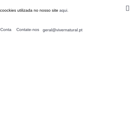
coockies utilizada no nosso site
aqui
.
Conta
Contate-nos
geral@vivernatural.pt
0 produto(s) - 0.00€
ALIMENTAÇÃO
EMAGRECIMENTO