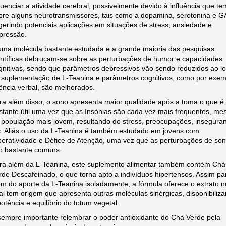
fluenciar a atividade cerebral, possivelmente devido à influência que te
bre alguns neurotransmissores, tais como a dopamina, serotonina e 
gerindo potenciais aplicações em situações de stress, ansiedade e
pressão.
uma molécula bastante estudada e a grande maioria das pesquisas
entíficas debruçam-se sobre as perturbações de humor e capacidades
gnitivas, sendo que parâmetros depressivos vão sendo reduzidos ao l
 suplementação de L-Teanina e parâmetros cognitivos, como por exem
uência verbal, são melhorados.
ra além disso, o sono apresenta maior qualidade após a toma o que é
stante útil uma vez que as Insónias são cada vez mais frequentes, m
 população mais jovem, resultando do stress, preocupações, insegura
c. Aliás o uso da L-Teanina é também estudado em jovens com
peratividade e Défice de Atenção, uma vez que as perturbações de so
o bastante comuns.
ra além da L-Teanina, este suplemento alimentar também contém Chá
rde Descafeinado, o que torna apto a indivíduos hipertensos. Assim pa
ém do aporte da L-Teanina isoladamente, a fórmula oferece o extrato n
al tem origem que apresenta outras moléculas sinérgicas, disponibiliz
potência e equilíbrio do totum vegetal.
sempre importante relembrar o poder antioxidante do Chá Verde pela