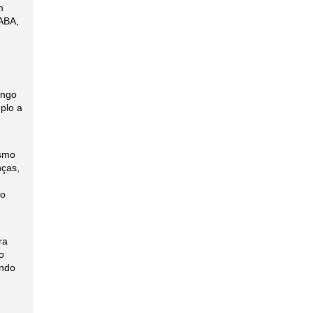
m
GABA,
ongo
plo a
esmo
nças,
no
ra
o
ando