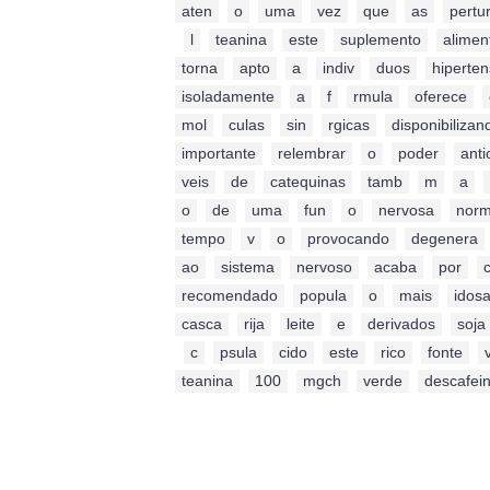
aten
,
o
,
uma
,
vez
,
que
,
as
,
pertu
,
l
,
teanina
,
este
,
suplemento
,
alimen
torna
,
apto
,
a
,
indiv
,
duos
,
hiperte
isoladamente
,
a
,
f
,
rmula
,
oferece
,
mol
,
culas
,
sin
,
rgicas
,
disponibilizan
importante
,
relembrar
,
o
,
poder
,
anti
veis
,
de
,
catequinas
,
tamb
,
m
,
a
,
o
,
de
,
uma
,
fun
,
o
,
nervosa
,
norm
tempo
,
v
,
o
,
provocando
,
degenera
ao
,
sistema
,
nervoso
,
acaba
,
por
,
c
recomendado
,
popula
,
o
,
mais
,
idos
casca
,
rija
,
leite
,
e
,
derivados
,
soja
,
c
,
psula
,
cido
,
este
,
rico
,
fonte
,
teanina
,
100
,
mgch
,
verde
,
descafei