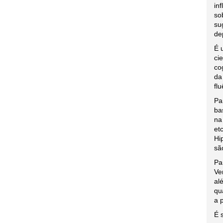
in
so
su
de
É 
ci
co
da
fl
Pa
ba
na
et
Hi
sã
Pa
Ve
al
qu
a 
É 