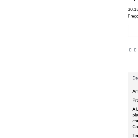
30.1
Preço
De
Am
Pr
A 
pl
co
Co
Te