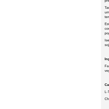
pr
Ta
um
te
Es
co
po
Is
so
In
Fa
veg
Ca
L-T
Ch