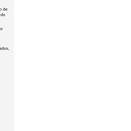
o de
 do
or
vados,
0 mg