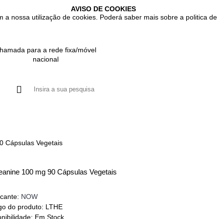
AVISO DE COOKIES
m a nossa utilização de cookies. Poderá saber mais sobre a politica de 
hamada para a rede fixa/móvel
nacional
UTOS
GASTROINTESTINAL
IMUNITÁRIO
RESPIRATÓRIO
0 Cápsulas Vegetais
eanine 100 mg 90 Cápsulas Vegetais
icante:
NOW
go do produto:
LTHE
nibilidade:
Em Stock