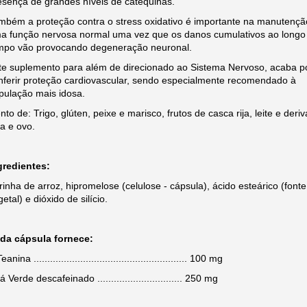
esença de grandes níveis de catequinas.
mbém a proteção contra o stress oxidativo é importante na manutençã
a função nervosa normal uma vez que os danos cumulativos ao longo
mpo vão provocando degeneração neuronal.
te suplemento para além de direcionado ao Sistema Nervoso, acaba p
nferir proteção cardiovascular, sendo especialmente recomendado à
pulação mais idosa.
ento de: Trigo, glúten, peixe e marisco, frutos de casca rija, leite e deri
ja e ovo.
gredientes:
rinha de arroz, hipromelose (celulose - cápsula), ácido esteárico (fonte
etal) e dióxido de silício.
da cápsula fornece:
eanina ........................................................ 100 mg
á Verde descafeinado ............................... 25