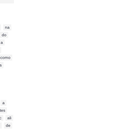
,
,
na
,
do
,
a
,
,
como
,
s
,
,
,
a
,
tes
,
c
,
ali
,
de
,