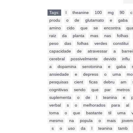
Tags:
l
,
theanine
,
100
,
mg
,
90
,
c
produ
,
o
,
de
,
glutamato
,
e
,
gaba
,
amino
,
cido
,
que
,
se
,
encontra
,
qu
raiz
,
da
,
planta
,
mas
,
nas
,
folhas
,
peso
,
das
,
folhas
,
verdes
,
constitui
,
capacidade
,
de
,
atravessar
,
a
,
barrei
cerebral
,
possivelmente
,
devido
,
influ
a
,
dopamina
,
serotonina
,
e
,
gaba
,
ansiedade
,
e
,
depress
,
o
,
uma
,
mo
pesquisas
,
cient
,
ficas
,
debru
,
am
,
cognitivas
,
sendo
,
que
,
par
,
metros
suplementa
,
o
,
de
,
l
,
teanina
,
e
,
verbal
,
s
,
o
,
melhorados
,
para
,
al
toma
,
o
,
que
,
bastante
,
til
,
uma
,
mesmo
,
na
,
popula
,
o
,
mais
,
jovem
,
s
,
o
,
uso
,
da
,
l
,
teanina
,
tamb
,