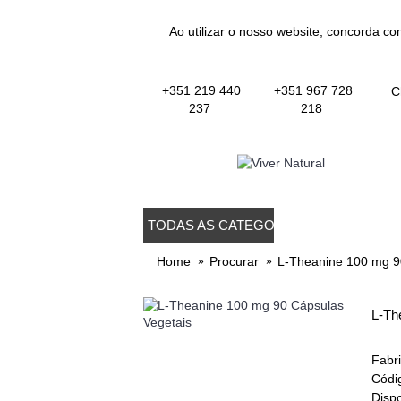
Ao utilizar o nosso website, concorda co
+351 219 440
+351 967 728
C
237
218
TODAS AS CATEGORIAS
TODOS OS PROD
Home
Procurar
L-Theanine 100 mg 9
L-Th
Fabr
Códi
Dispo