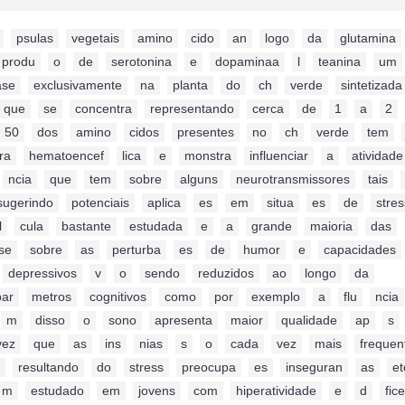
,
psulas
,
vegetais
,
amino
,
cido
,
an
,
logo
,
da
,
glutamina
,
produ
,
o
,
de
,
serotonina
,
e
,
dopaminaa
,
l
,
teanina
,
um
ase
,
exclusivamente
,
na
,
planta
,
do
,
ch
,
verde
,
sintetizada
que
,
se
,
concentra
,
representando
,
cerca
,
de
,
1
,
a
,
2
,
50
,
dos
,
amino
,
cidos
,
presentes
,
no
,
ch
,
verde
,
tem
,
ra
,
hematoencef
,
lica
,
e
,
monstra
,
influenciar
,
a
,
atividade
,
ncia
,
que
,
tem
,
sobre
,
alguns
,
neurotransmissores
,
tais
,
sugerindo
,
potenciais
,
aplica
,
es
,
em
,
situa
,
es
,
de
,
stres
l
,
cula
,
bastante
,
estudada
,
e
,
a
,
grande
,
maioria
,
das
,
se
,
sobre
,
as
,
perturba
,
es
,
de
,
humor
,
e
,
capacidades
,
,
depressivos
,
v
,
o
,
sendo
,
reduzidos
,
ao
,
longo
,
da
,
par
,
metros
,
cognitivos
,
como
,
por
,
exemplo
,
a
,
flu
,
ncia
,
m
,
disso
,
o
,
sono
,
apresenta
,
maior
,
qualidade
,
ap
,
s
vez
,
que
,
as
,
ins
,
nias
,
s
,
o
,
cada
,
vez
,
mais
,
frequen
,
resultando
,
do
,
stress
,
preocupa
,
es
,
inseguran
,
as
,
et
m
,
estudado
,
em
,
jovens
,
com
,
hiperatividade
,
e
,
d
,
fice